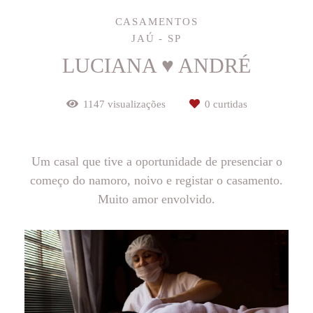
CASAMENTOS
JAÚ - SP
LUCIANA ♥ ANDRÉ
1147
visualizações
0
curtidas
Um casal que tive a oportunidade de presenciar o
começo do namoro, noivo e registar o casamento.
Muito amor envolvido.