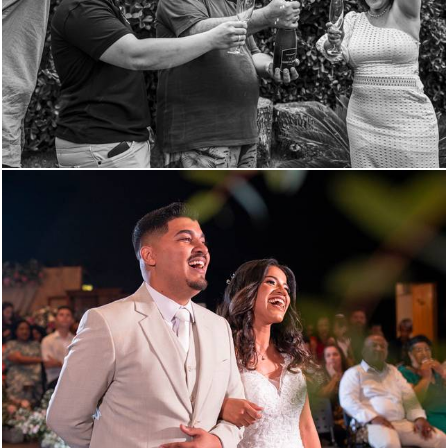
1528
1
1382
0