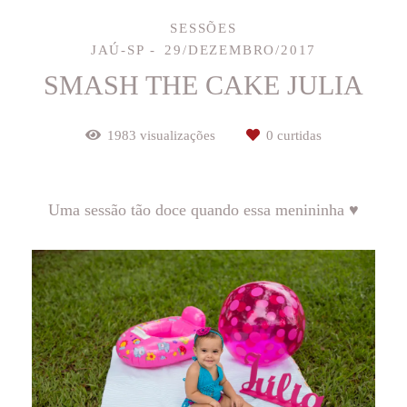
SESSÕES
JAÚ-SP
29/DEZEMBRO/2017
SMASH THE CAKE JULIA
1983
visualizações
0
curtidas
Uma sessão tão doce quando essa menininha ♥