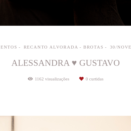
MENTOS
RECANTO ALVORADA - BROTAS
30/NOV
ALESSANDRA ♥ GUSTAVO
1162
visualizações
0
curtidas