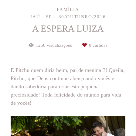
FAMÍLIA
JAÚ - SP
30/OUTUBRO/2016
A ESPERA LUIZA
1250
visualizações
0
curtidas
E Pitchu quem diria heim, pai de menina!?! Queila,
Pitchu, que Deus continue abençoando vocês e
dando sabedoria para criar esta pequena
preciosidade! Toda felicidade do mundo para vida
de vocês!