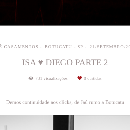
É CASAMENTOS
BOTUCATU - SP
21/SETEMBRO/2
ISA ♥ DIEGO PARTE 2
731
visualizações
0
curtidas
Demos continuidade aos clicks, de Jaú rumo a Botucatu