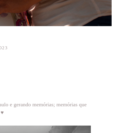
023
 Paulo e gerando memórias; memórias que
 ♥