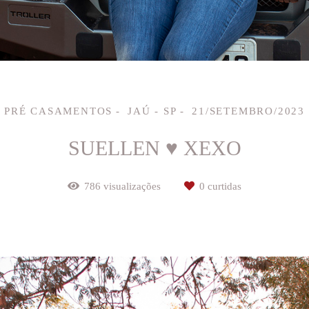
PRÉ CASAMENTOS
JAÚ - SP
21/SETEMBRO/2023
SUELLEN ♥ XEXO
786
visualizações
0
curtidas