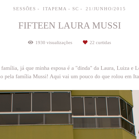
SESSÕES
ITAPEMA - SC
21/JUNHO/2015
FIFTEEN LAURA MUSSI
1930
visualizações
22
curtidas
família, já que minha esposa é a "dinda" da Laura, Luiza e L
ho pela família Mussi! Aqui vai um pouco do que rolou em It